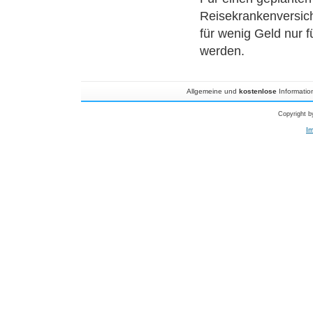
Reisekrankenversich
für wenig Geld nur 
werden.
Allgemeine und
kostenlose
Informati
Copyright b
I