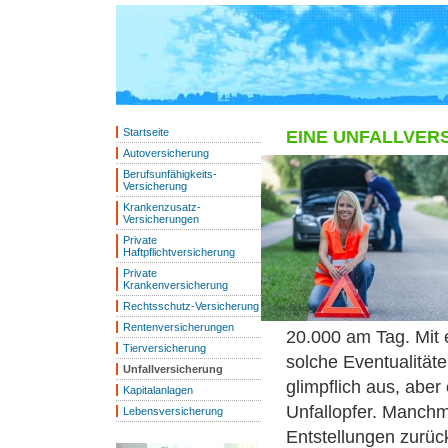
Startseite
EINE UNFALLVER
Autoversicherung
Berufsunfähigkeits-
Versicherung
Krankenzusatz-
Versicherungen
Private
Haftpflichtversicherung
Private
Krankenversicherung
Rechtsschutz-Versicherung
Rentenversicherungen
20.000 am Tag. Mit e
Tierversicherung
solche Eventualität
Unfallversicherung
glimpflich aus, abe
Kapitalanlagen
Unfallopfer. Manchm
Lebensversicherung
Entstellungen zurück